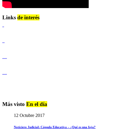
Links
de interés
Lenguaje Claro
Derechos Humanos
Igualdad de Género y No Discriminación
Igualdad de Género y No Discriminación
Más visto
En el día
12 Octubre 2017
Noticiero Judicial: Cápsula Educativa – ¿Qué es una foja?