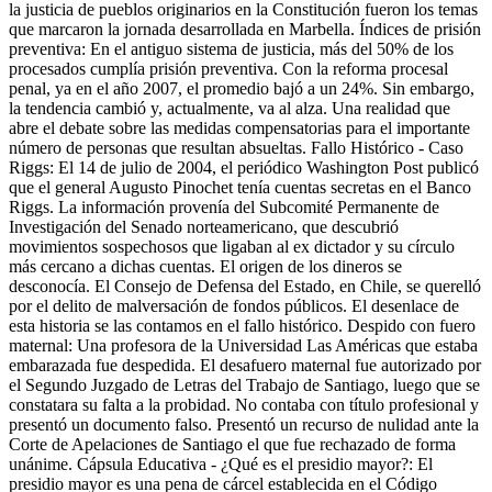
la justicia de pueblos originarios en la Constitución fueron los temas
que marcaron la jornada desarrollada en Marbella. Índices de prisión
preventiva: En el antiguo sistema de justicia, más del 50% de los
procesados cumplía prisión preventiva. Con la reforma procesal
penal, ya en el año 2007, el promedio bajó a un 24%. Sin embargo,
la tendencia cambió y, actualmente, va al alza. Una realidad que
abre el debate sobre las medidas compensatorias para el importante
número de personas que resultan absueltas. Fallo Histórico - Caso
Riggs: El 14 de julio de 2004, el periódico Washington Post publicó
que el general Augusto Pinochet tenía cuentas secretas en el Banco
Riggs. La información provenía del Subcomité Permanente de
Investigación del Senado norteamericano, que descubrió
movimientos sospechosos que ligaban al ex dictador y su círculo
más cercano a dichas cuentas. El origen de los dineros se
desconocía. El Consejo de Defensa del Estado, en Chile, se querelló
por el delito de malversación de fondos públicos. El desenlace de
esta historia se las contamos en el fallo histórico. Despido con fuero
maternal: Una profesora de la Universidad Las Américas que estaba
embarazada fue despedida. El desafuero maternal fue autorizado por
el Segundo Juzgado de Letras del Trabajo de Santiago, luego que se
constatara su falta a la probidad. No contaba con título profesional y
presentó un documento falso. Presentó un recurso de nulidad ante la
Corte de Apelaciones de Santiago el que fue rechazado de forma
unánime. Cápsula Educativa - ¿Qué es el presidio mayor?: El
presidio mayor es una pena de cárcel establecida en el Código