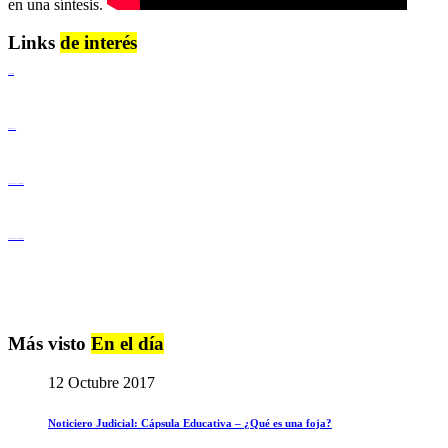
en una síntesis.
Links
de interés
Lenguaje Claro
Derechos Humanos
Igualdad de Género y No Discriminación
Igualdad de Género y No Discriminación
Más visto
En el día
12 Octubre 2017
Noticiero Judicial: Cápsula Educativa – ¿Qué es una foja?