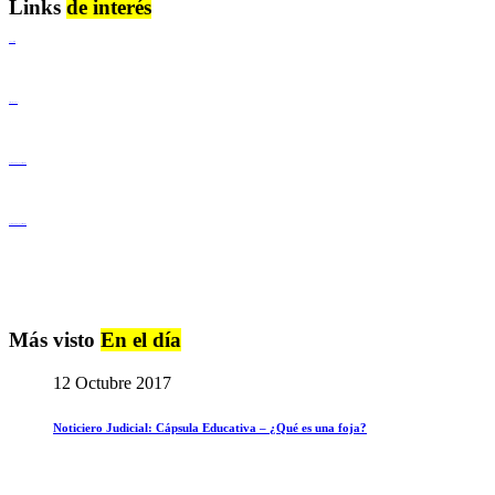
Links
de interés
Lenguaje Claro
Derechos Humanos
Igualdad de Género y No Discriminación
Igualdad de Género y No Discriminación
Más visto
En el día
12 Octubre 2017
Noticiero Judicial: Cápsula Educativa – ¿Qué es una foja?