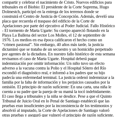
compartir y celebrar el nacimiento de Cristo. Nuevos edificios para
tribunales en el Biobio: El presidente de la Corte Suprema, Hugo
Dolmestch, participó en la entrega de los terrenos donde se
construirá el Centro de Justicia de Concepción. Además, develó una
placa que recuerda el traspaso del edificio de la Corte de
Apelaciones por parte del ejecutivo al Poder Judicial. Fallo Histórico
- El tormento de Marta Ugarte: Su cuerpo apareció flotando en la
Playa La Ballena del sector Los Molles, el 12 de septiembre de
1976. Los medios en esa época calificaron el hecho como un
“crimen pasional”. Sin embargo, 40 años más tarde, la justicia
dictaminó que se trataba de un secuestro y un homicidio perpetrado
por agentes de la dictadura. En nuestro fallo histórico de esta semana
revisamos el caso de Marta Ugarte. Hospital deberá pagar
indemnización por omitir información: Un niño tuvo un efecto
adverso a la vacuna contra la Polio y el Hospital Sótero del Río
escondió el diagnóstico real, e informó a los padres que su hijo
padecía una enfermedad terminal. La justicia ordenó indemnizar a la
familia por la falta de información y los perjuicios causados por la
omisión. El principio de razón suficiente: En una carta, una niña le
cuenta a su padre que la pareja de su mamá la tocó indebidamente.
El caso llega a tribunales y la niña se desdice. Pese a que el Quinto
Tribunal de Juicio Oral en lo Penal de Santiago estableció que las
pruebas eran insuficientes por la inconsistencia de los testimonios y
absolvió al imputado, la Corte de Apelaciones de Santiago valoró
otras pruebas y aseguró que vulneró el principio de razón suficiente.