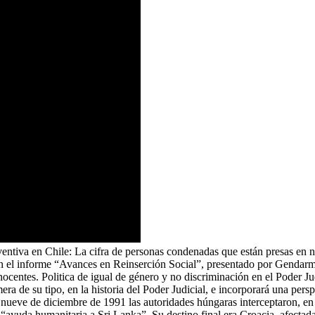
ventiva en Chile: La cifra de personas condenadas que están presas en 
n el informe “Avances en Reinserción Social”, presentado por Gendar
 inocentes. Politica de igual de género y no discriminación en el Poder 
mera de su tipo, en la historia del Poder Judicial, e incorporará una pe
l nueve de diciembre de 1991 las autoridades húngaras interceptaron, 
 “ayuda humanitaria a Sri Lanka”. Su destino final era Croacia, afect