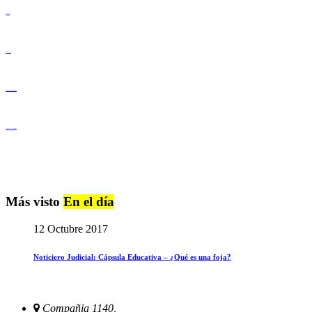
Lenguaje Claro
Derechos Humanos
Igualdad de Género y No Discriminación
Igualdad de Género y No Discriminación
Más visto
En el día
12 Octubre 2017
Noticiero Judicial: Cápsula Educativa – ¿Qué es una foja?
Compañia 1140,