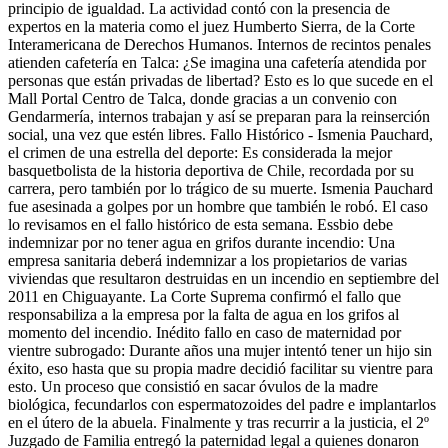
principio de igualdad. La actividad contó con la presencia de
expertos en la materia como el juez Humberto Sierra, de la Corte
Interamericana de Derechos Humanos. Internos de recintos penales
atienden cafetería en Talca: ¿Se imagina una cafetería atendida por
personas que están privadas de libertad? Esto es lo que sucede en el
Mall Portal Centro de Talca, donde gracias a un convenio con
Gendarmería, internos trabajan y así se preparan para la reinserción
social, una vez que estén libres. Fallo Histórico - Ismenia Pauchard,
el crimen de una estrella del deporte: Es considerada la mejor
basquetbolista de la historia deportiva de Chile, recordada por su
carrera, pero también por lo trágico de su muerte. Ismenia Pauchard
fue asesinada a golpes por un hombre que también le robó. El caso
lo revisamos en el fallo histórico de esta semana. Essbio debe
indemnizar por no tener agua en grifos durante incendio: Una
empresa sanitaria deberá indemnizar a los propietarios de varias
viviendas que resultaron destruidas en un incendio en septiembre del
2011 en Chiguayante. La Corte Suprema confirmó el fallo que
responsabiliza a la empresa por la falta de agua en los grifos al
momento del incendio. Inédito fallo en caso de maternidad por
vientre subrogado: Durante años una mujer intentó tener un hijo sin
éxito, eso hasta que su propia madre decidió facilitar su vientre para
esto. Un proceso que consistió en sacar óvulos de la madre
biológica, fecundarlos con espermatozoides del padre e implantarlos
en el útero de la abuela. Finalmente y tras recurrir a la justicia, el 2º
Juzgado de Familia entregó la paternidad legal a quienes donaron