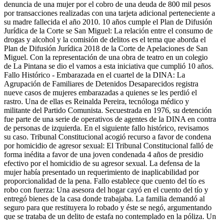
denuncia de una mujer por el cobro de una deuda de 800 mil pesos
por transacciones realizadas con una tarjeta adicional perteneciente a
su madre fallecida el año 2010. 10 años cumple el Plan de Difusión
Jurídica de la Corte se San Miguel: La relación entre el consumo de
drogas y alcohol y la comisión de delitos es el tema que aborda el
Plan de Difusión Jurídica 2018 de la Corte de Apelaciones de San
Miguel. Con la representación de una obra de teatro en un colegio
de La Pintana se dio el vamos a esta iniciativa que cumplió 10 años.
Fallo Histórico - Embarazada en el cuartel de la DINA: La
Agrupación de Familiares de Detenidos Desaparecidos registra
nueve casos de mujeres embarazadas a quienes se les perdió el
rastro. Una de ellas es Reinalda Pereira, tecnóloga médico y
militante del Partido Comunista. Secuestrada en 1976, su detención
fue parte de una serie de operativos de agentes de la DINA en contra
de personas de izquierda. En el siguiente fallo histórico, revisamos
su caso. Tribunal Constitucional acogió recurso a favor de condena
por homicidio de agresor sexual: El Tribunal Constitucional falló de
forma inédita a favor de una joven condenada 4 años de presidio
efectivo por el homicidio de su agresor sexual. La defensa de la
mujer había presentado un requerimiento de inaplicabilidad por
proporcionalidad de la pena. Fallo establece que cuento del tío es
robo con fuerza: Una asesora del hogar cayó en el cuento del tío y
entregó bienes de la casa donde trabajaba. La familia demandó al
seguro para que restituyera lo robado y éste se negó, argumentando
que se trataba de un delito de estafa no contemplado en la póliza. Un