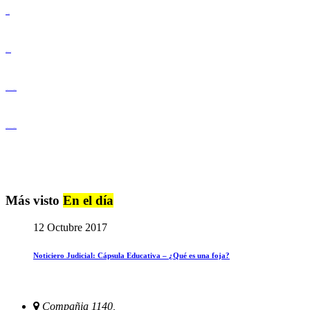
Lenguaje Claro
Derechos Humanos
Igualdad de Género y No Discriminación
Igualdad de Género y No Discriminación
Más visto
En el día
12 Octubre 2017
Noticiero Judicial: Cápsula Educativa – ¿Qué es una foja?
Compañia 1140,