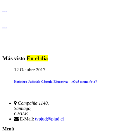
Igualdad de Género y No Discriminación
Igualdad de Género y No Discriminación
Más visto
En el día
12 Octubre 2017
Noticiero Judicial: Cápsula Educativa – ¿Qué es una foja?
Compañia 1140,
Santiago,
CHILE
E-Mail:
tvpjud@pjud.cl
Menú