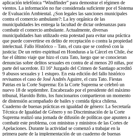
aplicación telefónica “Windfinder” para demostrar el régimen de
vientos. La información no fue considerada suficiente por el Sistema
de Evaluación Ambiental. ¿Son legales las sanciones municipales
contra el comercio ambulante?: La ley orgánica de las
municipalidades les entrega la facultad de dictar ordenanzas para
combatir el comercio ambulante. Actualmente, diversas
municipalidades han utilizado esta potestad para evitar una práctica
que puede convertirse en delito de receptación o contra la propiedad
intelectual. Fallo Histórico – Tato, el cura que se confesó con la
justicia: De un retiro espiritual en Honduras a la Cárcel en Chile, ése
fue el último viaje que hizo el cura Tato, luego que se conocieran
denuncias sobre delitos sexuales en contra de al menos 20 niñas, por
parte del sacerdote. El 16º Juzgado del Crimen de Santiago acreditó
9 abusos sexuales y 1 estupro. En esta edición del fallo histórico
revisamos el caso de José Andrés Aguirre, el cura Tato. Fiestas
Patrias en la Corte Suprema: En la Corte Suprema se celebró un
nuevo 18 de septiembre. Encabezado por el presidente del máximo
tribunal, Haroldo Brito, los funcionarios compartieron un momento
de distensión acompañado de bailes y comida típica chilena.
Cuaderno de buenas prácticas en igualdad de género: La Secretaría
Técnica de Igualdad de Género y no Discriminación de la Corte
Suprema realizó una jornada de difusión de políticas que apunten a
combatir este problema, con ministras y ministros de las Cortes de
Apelaciones. Durante la actividad se comenzó a trabajar en la
primera parte de la implementación de un cuaderno de buenas