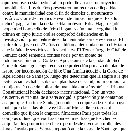
oponiéndose a esta medida al no poder llevar a cabo proyectos
inmobiliarios. Los dueños presentaron un recurso de ilegalidad
contra la municipalidad con el fin de demoler el monumento
histórico. Corte de Temuco eleva indemnización que el Estado
deberá pagar a familia de fallecida profesora Erica Hagan: Quién
perpetró el homicidio de Erica Hagan es aún una incógnita. Un
crimen en cuyo juicio oral se comprobó deficiencias en la
investigación, principalmente en la manipulación de evidencia. El
padre de la joven de 22 años entabló una demanda contra el Estado
ante la falta de servicios en los peritajes. El Tercer Juzgado Civil de
Temuco dictó sentencia condenatoria por un monto de
indemnización que la Corte de Apelaciones de la ciudad duplicó.
Corte de Santiago acoge recurso de protección por alza de plan de
isapre por incorporación de hijo: Una familia acudió a la Corte de
Apelaciones de Santiago, luego que detectaran que la Isapre a la que
pertenecían les había subido el plan base de salud, por incorporar a
su hijo recién nacido aplicando una tabla que años atrás el Tribunal
Constitucional había declarado inconstitucional. Con un voto
disidente, el tribunal de alzada acogió la protección y te contamos
acá por qué. Corte de Santiago condena a empresa de retail a pagar
multa por cláusulas abusivas: El conflicto se dio en torno al
domicilio que fijaba la empresa Almacenes Paris para todas las
compras online, que era Las Condes, mientras que los clientes
adquirían los productos en línea, pero desde diversas localidades.
Una cláusula que el Sernac impugnó ante la Corte de Santiago, que