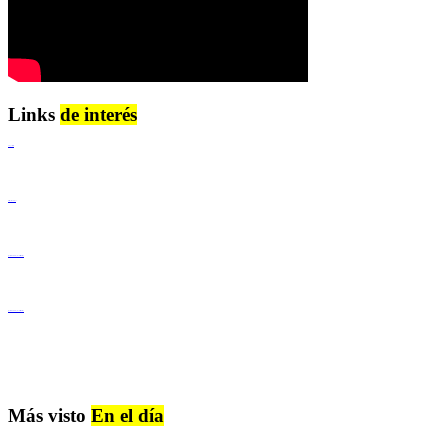
Links
de interés
Lenguaje Claro
Derechos Humanos
Igualdad de Género y No Discriminación
Igualdad de Género y No Discriminación
Más visto
En el día