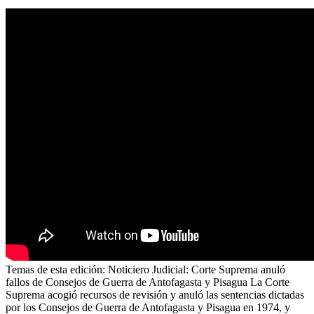
Temas de esta edición: Noticiero Judicial: Corte Suprema anuló
fallos de Consejos de Guerra de Antofagasta y Pisagua La Corte
Suprema acogió recursos de revisión y anuló las sentencias dictadas
por los Consejos de Guerra de Antofagasta y Pisagua en 1974, y