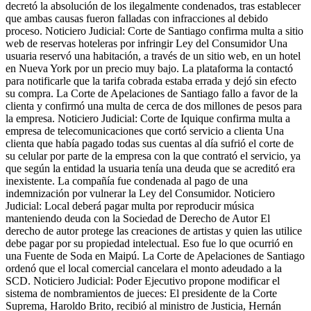
decretó la absolución de los ilegalmente condenados, tras establecer
que ambas causas fueron falladas con infracciones al debido
proceso. Noticiero Judicial: Corte de Santiago confirma multa a sitio
web de reservas hoteleras por infringir Ley del Consumidor Una
usuaria reservó una habitación, a través de un sitio web, en un hotel
en Nueva York por un precio muy bajo. La plataforma la contactó
para notificarle que la tarifa cobrada estaba errada y dejó sin efecto
su compra. La Corte de Apelaciones de Santiago fallo a favor de la
clienta y confirmó una multa de cerca de dos millones de pesos para
la empresa. Noticiero Judicial: Corte de Iquique confirma multa a
empresa de telecomunicaciones que cortó servicio a clienta Una
clienta que había pagado todas sus cuentas al día sufrió el corte de
su celular por parte de la empresa con la que contrató el servicio, ya
que según la entidad la usuaria tenía una deuda que se acreditó era
inexistente. La compañía fue condenada al pago de una
indemnización por vulnerar la Ley del Consumidor. Noticiero
Judicial: Local deberá pagar multa por reproducir música
manteniendo deuda con la Sociedad de Derecho de Autor El
derecho de autor protege las creaciones de artistas y quien las utilice
debe pagar por su propiedad intelectual. Eso fue lo que ocurrió en
una Fuente de Soda en Maipú. La Corte de Apelaciones de Santiago
ordenó que el local comercial cancelara el monto adeudado a la
SCD. Noticiero Judicial: Poder Ejecutivo propone modificar el
sistema de nombramientos de jueces: El presidente de la Corte
Suprema, Haroldo Brito, recibió al ministro de Justicia, Hernán