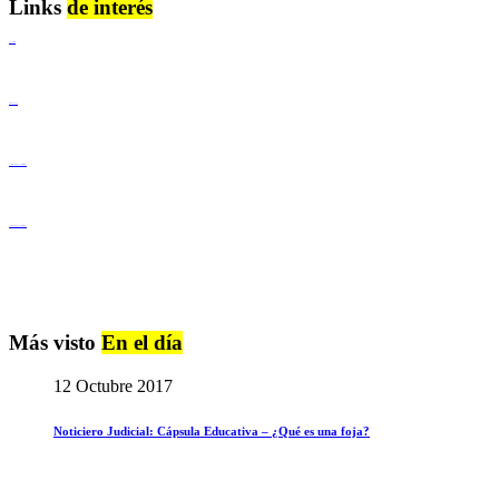
Links
de interés
Lenguaje Claro
Derechos Humanos
Igualdad de Género y No Discriminación
Igualdad de Género y No Discriminación
Más visto
En el día
12 Octubre 2017
Noticiero Judicial: Cápsula Educativa – ¿Qué es una foja?