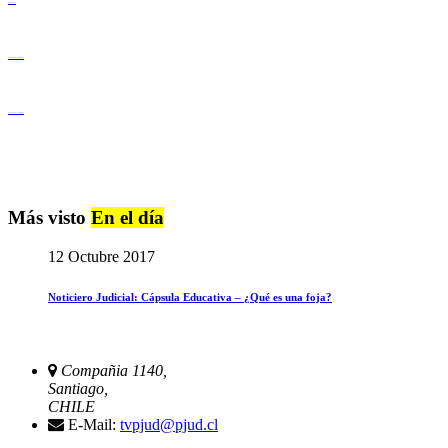
Derechos Humanos
Igualdad de Género y No Discriminación
Igualdad de Género y No Discriminación
Más visto
En el día
12 Octubre 2017
Noticiero Judicial: Cápsula Educativa – ¿Qué es una foja?
Compañia 1140,
Santiago,
CHILE
E-Mail:
tvpjud@pjud.cl