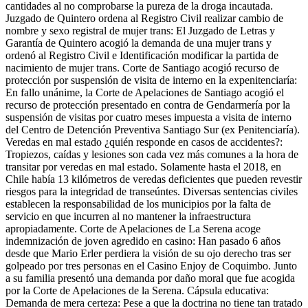
cantidades al no comprobarse la pureza de la droga incautada.
Juzgado de Quintero ordena al Registro Civil realizar cambio de
nombre y sexo registral de mujer trans: El Juzgado de Letras y
Garantía de Quintero acogió la demanda de una mujer trans y
ordenó al Registro Civil e Identificación modificar la partida de
nacimiento de mujer trans. Corte de Santiago acogió recurso de
protección por suspensión de visita de interno en la expenitenciaría:
En fallo unánime, la Corte de Apelaciones de Santiago acogió el
recurso de protección presentado en contra de Gendarmería por la
suspensión de visitas por cuatro meses impuesta a visita de interno
del Centro de Detención Preventiva Santiago Sur (ex Penitenciaría).
Veredas en mal estado ¿quién responde en casos de accidentes?:
Tropiezos, caídas y lesiones son cada vez más comunes a la hora de
transitar por veredas en mal estado. Solamente hasta el 2018, en
Chile había 13 kilómetros de veredas deficientes que pueden revestir
riesgos para la integridad de transeúntes. Diversas sentencias civiles
establecen la responsabilidad de los municipios por la falta de
servicio en que incurren al no mantener la infraestructura
apropiadamente. Corte de Apelaciones de La Serena acoge
indemnización de joven agredido en casino: Han pasado 6 años
desde que Mario Erler perdiera la visión de su ojo derecho tras ser
golpeado por tres personas en el Casino Enjoy de Coquimbo. Junto
a su familia presentó una demanda por daño moral que fue acogida
por la Corte de Apelaciones de la Serena. Cápsula educativa:
Demanda de mera certeza: Pese a que la doctrina no tiene tan tratado