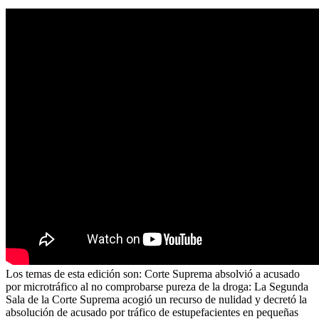
Los temas de esta edición son: Corte Suprema absolvió a acusado
por microtráfico al no comprobarse pureza de la droga: La Segunda
Sala de la Corte Suprema acogió un recurso de nulidad y decretó la
absolución de acusado por tráfico de estupefacientes en pequeñas