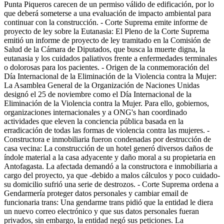
Punta Piqueros carecen de un permiso válido de edificación, por lo
que deberá someterse a una evaluación de impacto ambiental para
continuar con la construcción. - Corte Suprema emite informe de
proyecto de ley sobre la Eutanasia: El Pleno de la Corte Suprema
emitió un informe de proyecto de ley tramitado en la Comisión de
Salud de la Cámara de Diputados, que busca la muerte digna, la
eutanasia y los cuidados paliativos frente a enfermedades terminales
o dolorosas para los pacientes. - Origen de la conmemoración del
Día Internacional de la Eliminación de la Violencia contra la Mujer:
La Asamblea General de la Organización de Naciones Unidas
designó el 25 de noviembre como el Día Internacional de la
Eliminación de la Violencia contra la Mujer. Para ello, gobiernos,
organizaciones internacionales y a ONG's han coordinado
actividades que eleven la conciencia pública basada en la
erradicación de todas las formas de violencia contra las mujeres. -
Constructora e inmobiliaria fueron condenadas por destrucción de
casa vecina: La construcción de un hotel generó diversos daños de
índole material a la casa adyacente y daño moral a su propietaria en
Antofagasta. La afectada demandó a la constructora e inmobiliaria a
cargo del proyecto, ya que -debido a malos cálculos y poco cuidado-
su domicilio sufrió una serie de destrozos. - Corte Suprema ordena a
Gendarmería proteger datos personales y cambiar email de
funcionaria trans: Una gendarme trans pidió que la entidad le diera
un nuevo correo electrónico y que sus datos personales fueran
privados, sin embargo, la entidad negó sus peticiones. La