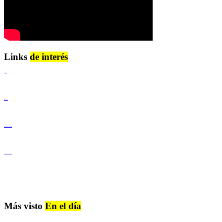
Links
de interés
Lenguaje Claro
Derechos Humanos
Igualdad de Género y No Discriminación
Igualdad de Género y No Discriminación
Más visto
En el día