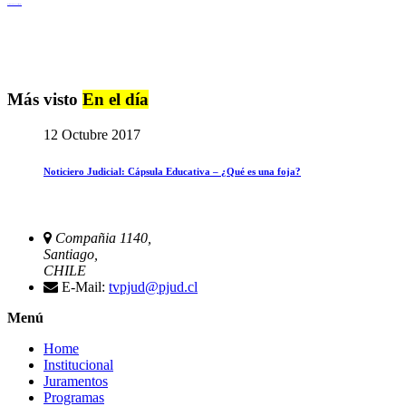
Igualdad de Género y No Discriminación
Más visto
En el día
12 Octubre 2017
Noticiero Judicial: Cápsula Educativa – ¿Qué es una foja?
Compañia 1140,
Santiago,
CHILE
E-Mail:
tvpjud@pjud.cl
Menú
Home
Institucional
Juramentos
Programas