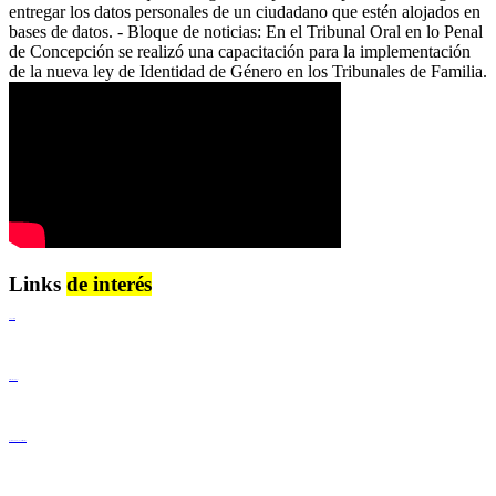
entregar los datos personales de un ciudadano que estén alojados en
bases de datos. - Bloque de noticias: En el Tribunal Oral en lo Penal
de Concepción se realizó una capacitación para la implementación
de la nueva ley de Identidad de Género en los Tribunales de Familia.
Links
de interés
Lenguaje Claro
Derechos Humanos
Igualdad de Género y No Discriminación