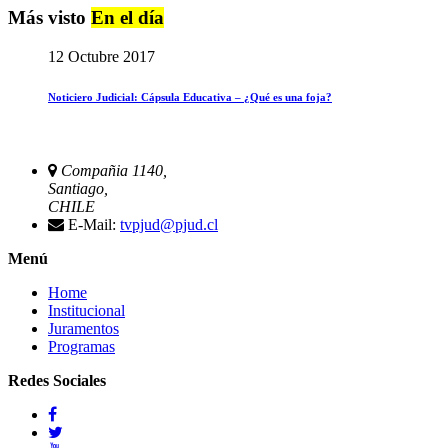
Más visto
En el día
12 Octubre 2017
Noticiero Judicial: Cápsula Educativa – ¿Qué es una foja?
Compañia 1140,
Santiago,
CHILE
E-Mail:
tvpjud@pjud.cl
Menú
Home
Institucional
Juramentos
Programas
Redes Sociales