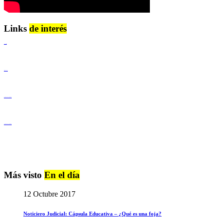
Links
de interés
Lenguaje Claro
Derechos Humanos
Igualdad de Género y No Discriminación
Igualdad de Género y No Discriminación
Más visto
En el día
12 Octubre 2017
Noticiero Judicial: Cápsula Educativa – ¿Qué es una foja?