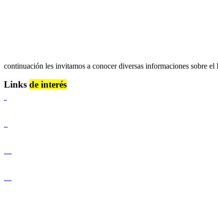
continuación les invitamos a conocer diversas informaciones sobre el
Links
de interés
Lenguaje Claro
Derechos Humanos
Igualdad de Género y No Discriminación
Igualdad de Género y No Discriminación