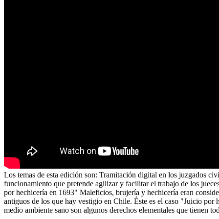
Los temas de esta edición son: Tramitación digital en los juzgados ci
funcionamiento que pretende agilizar y facilitar el trabajo de los juec
por hechicería en 1693" Maleficios, brujería y hechicería eran consid
antiguos de los que hay vestigio en Chile. Éste es el caso "Juicio por 
medio ambiente sano son algunos derechos elementales que tienen tod