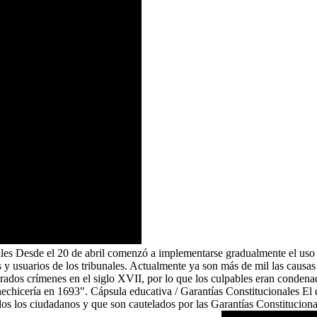
viles Desde el 20 de abril comenzó a implementarse gradualmente el uso d
es y usuarios de los tribunales. Actualmente ya son más de mil las causas
erados crímenes en el siglo XVII, por lo que los culpables eran condena
hechicería en 1693". Cápsula educativa / Garantías Constitucionales El de
os los ciudadanos y que son cautelados por las Garantías Constitucion