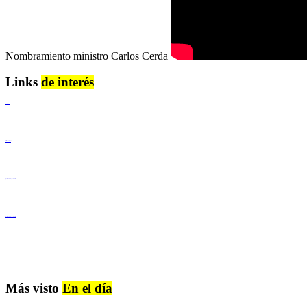
Nombramiento ministro Carlos Cerda
Links
de interés
Lenguaje Claro
Derechos Humanos
Igualdad de Género y No Discriminación
Igualdad de Género y No Discriminación
Más visto
En el día