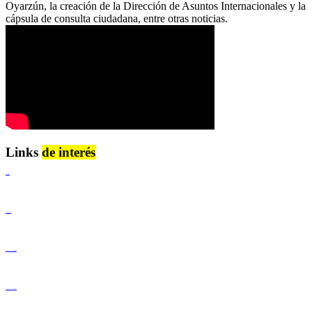
Oyarzún, la creación de la Dirección de Asuntos Internacionales y la
cápsula de consulta ciudadana, entre otras noticias.
Links
de interés
Lenguaje Claro
Derechos Humanos
Igualdad de Género y No Discriminación
Igualdad de Género y No Discriminación