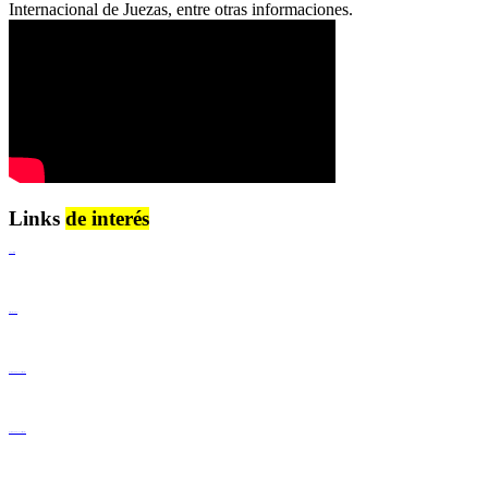
Internacional de Juezas, entre otras informaciones.
Links
de interés
Lenguaje Claro
Derechos Humanos
Igualdad de Género y No Discriminación
Igualdad de Género y No Discriminación