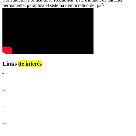
permanente, garantiza el sistema democrático del país.
Links
de interés
Lenguaje Claro
Derechos Humanos
Igualdad de Género y No Discriminación
Igualdad de Género y No Discriminación