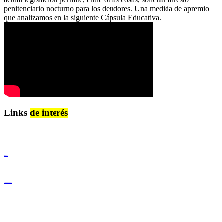
penitenciario nocturno para los deudores. Una medida de apremio
que analizamos en la siguiente Cápsula Educativa.
Links
de interés
Lenguaje Claro
Derechos Humanos
Igualdad de Género y No Discriminación
Igualdad de Género y No Discriminación