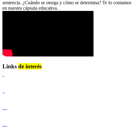
sentencia. ¿Cuándo se otorga y cómo se determina? Te lo contamos
en nuestra cápsula educativa.
Links
de interés
Lenguaje Claro
Derechos Humanos
Igualdad de Género y No Discriminación
Igualdad de Género y No Discriminación