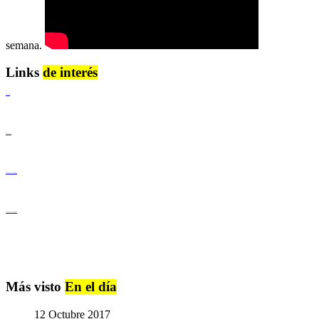
semana.
Links
de interés
Lenguaje Claro
Derechos Humanos
Igualdad de Género y No Discriminación
Igualdad de Género y No Discriminación
Más visto
En el día
12 Octubre 2017