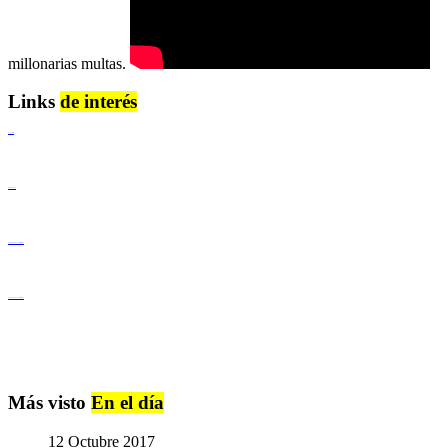
millonarias multas.
Links
de interés
Lenguaje Claro
Derechos Humanos
Igualdad de Género y No Discriminación
Igualdad de Género y No Discriminación
Más visto
En el día
12 Octubre 2017