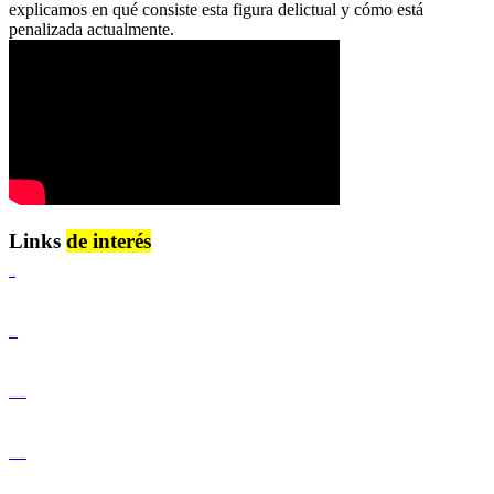
explicamos en qué consiste esta figura delictual y cómo está
penalizada actualmente.
Links
de interés
Lenguaje Claro
Derechos Humanos
Igualdad de Género y No Discriminación
Igualdad de Género y No Discriminación