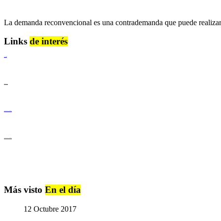
La demanda reconvencional es una contrademanda que puede realizar
Links
de interés
Lenguaje Claro
Derechos Humanos
Igualdad de Género y No Discriminación
Igualdad de Género y No Discriminación
Más visto
En el día
12 Octubre 2017