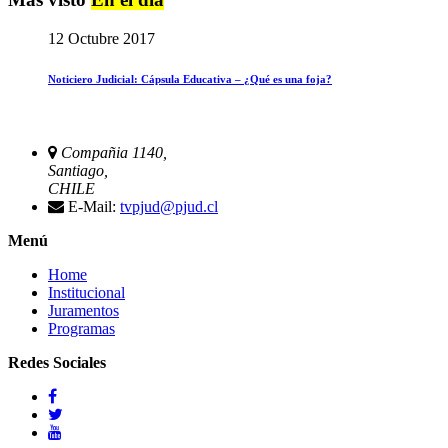
12 Octubre 2017
Noticiero Judicial: Cápsula Educativa – ¿Qué es una foja?
Compañia 1140,
Santiago,
CHILE
E-Mail:
tvpjud@pjud.cl
Menú
Home
Institucional
Juramentos
Programas
Redes Sociales