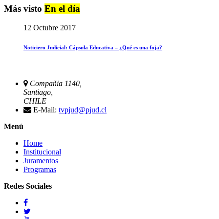
Más visto
En el día
12 Octubre 2017
Noticiero Judicial: Cápsula Educativa – ¿Qué es una foja?
Compañia 1140,
Santiago,
CHILE
E-Mail:
tvpjud@pjud.cl
Menú
Home
Institucional
Juramentos
Programas
Redes Sociales