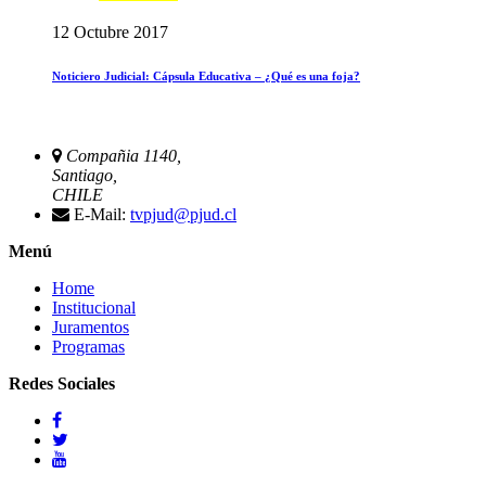
12 Octubre 2017
Noticiero Judicial: Cápsula Educativa – ¿Qué es una foja?
Compañia 1140,
Santiago,
CHILE
E-Mail:
tvpjud@pjud.cl
Menú
Home
Institucional
Juramentos
Programas
Redes Sociales