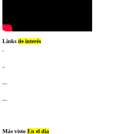
Links
de interés
Lenguaje Claro
Derechos Humanos
Igualdad de Género y No Discriminación
Igualdad de Género y No Discriminación
Más visto
En el día