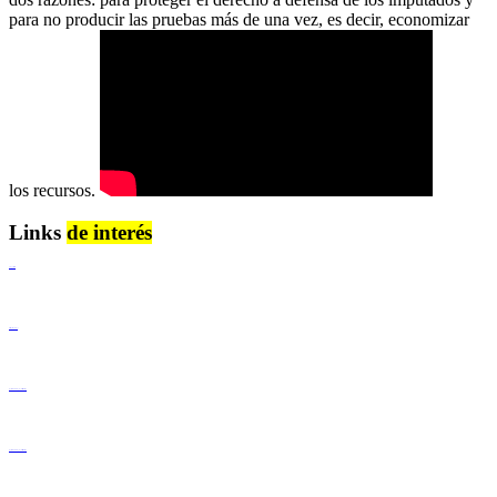
para no producir las pruebas más de una vez, es decir, economizar
los recursos.
Links
de interés
Lenguaje Claro
Derechos Humanos
Igualdad de Género y No Discriminación
Igualdad de Género y No Discriminación