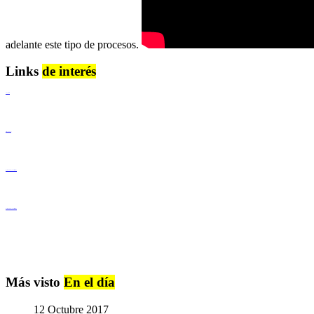
adelante este tipo de procesos.
Links
de interés
Lenguaje Claro
Derechos Humanos
Igualdad de Género y No Discriminación
Igualdad de Género y No Discriminación
Más visto
En el día
12 Octubre 2017