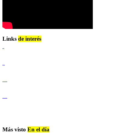
Links
de interés
Lenguaje Claro
Derechos Humanos
Igualdad de Género y No Discriminación
Igualdad de Género y No Discriminación
Más visto
En el día