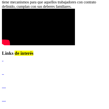
tiene mecanismos para que aquellos trabajadores con contrato
definido, cumplan con sus deberes familiares.
Links
de interés
Lenguaje Claro
Derechos Humanos
Igualdad de Género y No Discriminación
Igualdad de Género y No Discriminación