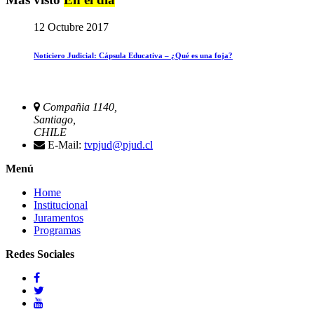
12 Octubre 2017
Noticiero Judicial: Cápsula Educativa – ¿Qué es una foja?
Compañia 1140,
Santiago,
CHILE
E-Mail:
tvpjud@pjud.cl
Menú
Home
Institucional
Juramentos
Programas
Redes Sociales