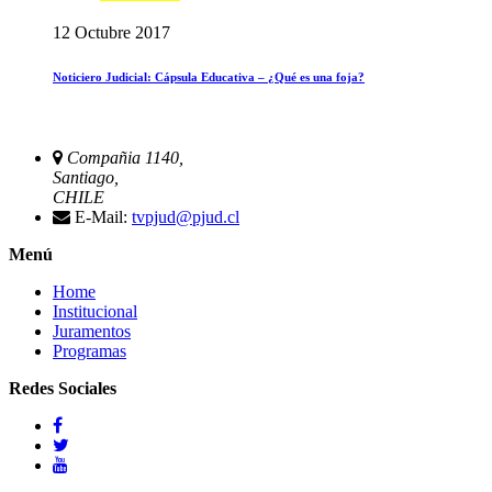
12 Octubre 2017
Noticiero Judicial: Cápsula Educativa – ¿Qué es una foja?
Compañia 1140,
Santiago,
CHILE
E-Mail:
tvpjud@pjud.cl
Menú
Home
Institucional
Juramentos
Programas
Redes Sociales