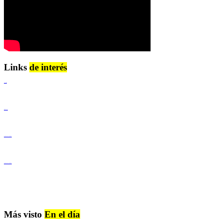
Links
de interés
Lenguaje Claro
Derechos Humanos
Igualdad de Género y No Discriminación
Igualdad de Género y No Discriminación
Más visto
En el día