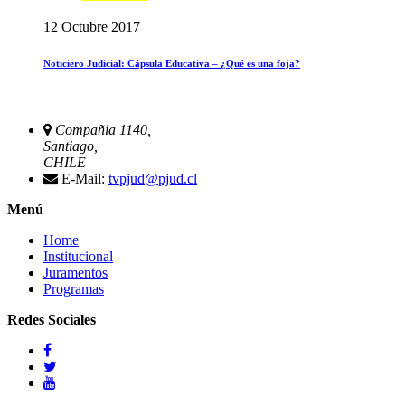
12 Octubre 2017
Noticiero Judicial: Cápsula Educativa – ¿Qué es una foja?
Compañia 1140,
Santiago,
CHILE
E-Mail:
tvpjud@pjud.cl
Menú
Home
Institucional
Juramentos
Programas
Redes Sociales