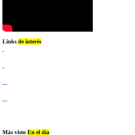
Links
de interés
Lenguaje Claro
Derechos Humanos
Igualdad de Género y No Discriminación
Igualdad de Género y No Discriminación
Más visto
En el día