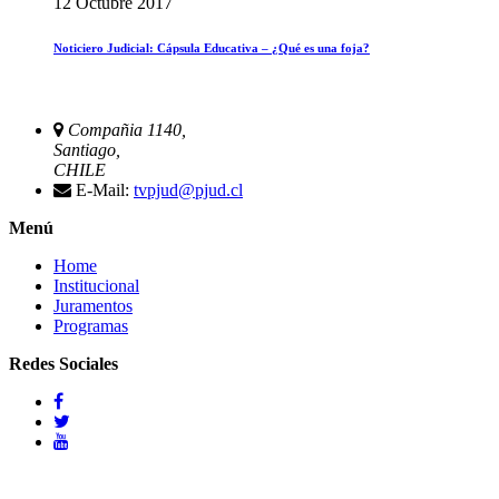
12 Octubre 2017
Noticiero Judicial: Cápsula Educativa – ¿Qué es una foja?
Compañia 1140,
Santiago,
CHILE
E-Mail:
tvpjud@pjud.cl
Menú
Home
Institucional
Juramentos
Programas
Redes Sociales