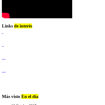
Links
de interés
Lenguaje Claro
Derechos Humanos
Igualdad de Género y No Discriminación
Igualdad de Género y No Discriminación
Más visto
En el día