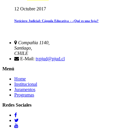
12 Octubre 2017
Noticiero Judicial: Cápsula Educativa – ¿Qué es una foja?
Compañia 1140,
Santiago,
CHILE
E-Mail:
tvpjud@pjud.cl
Menú
Home
Institucional
Juramentos
Programas
Redes Sociales