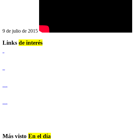
9 de julio de 2015
Links
de interés
Lenguaje Claro
Derechos Humanos
Igualdad de Género y No Discriminación
Igualdad de Género y No Discriminación
Más visto
En el día