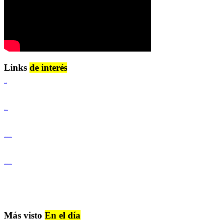
Links
de interés
Lenguaje Claro
Derechos Humanos
Igualdad de Género y No Discriminación
Igualdad de Género y No Discriminación
Más visto
En el día