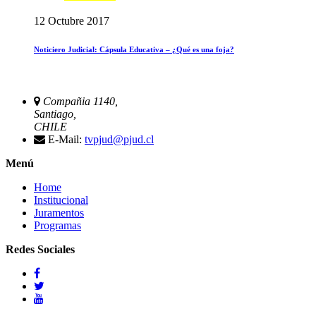
12 Octubre 2017
Noticiero Judicial: Cápsula Educativa – ¿Qué es una foja?
Compañia 1140,
Santiago,
CHILE
E-Mail:
tvpjud@pjud.cl
Menú
Home
Institucional
Juramentos
Programas
Redes Sociales