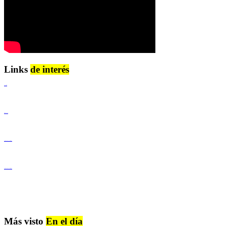
Links
de interés
Lenguaje Claro
Derechos Humanos
Igualdad de Género y No Discriminación
Igualdad de Género y No Discriminación
Más visto
En el día