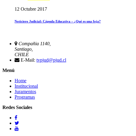
12 Octubre 2017
Noticiero Judicial: Cápsula Educativa – ¿Qué es una foja?
Compañia 1140,
Santiago,
CHILE
E-Mail:
tvpjud@pjud.cl
Menú
Home
Institucional
Juramentos
Programas
Redes Sociales