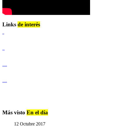
Links
de interés
Lenguaje Claro
Derechos Humanos
Igualdad de Género y No Discriminación
Igualdad de Género y No Discriminación
Más visto
En el día
12 Octubre 2017