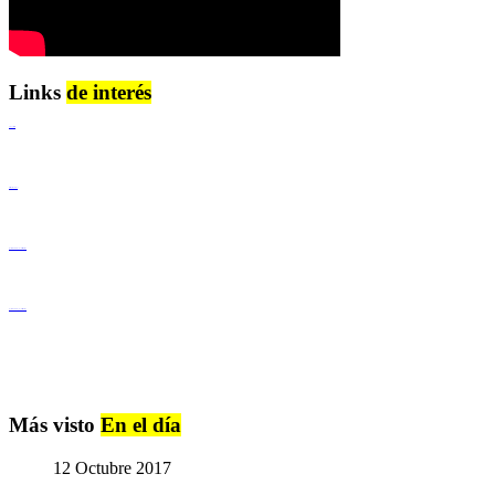
Links
de interés
Lenguaje Claro
Derechos Humanos
Igualdad de Género y No Discriminación
Igualdad de Género y No Discriminación
Más visto
En el día
12 Octubre 2017