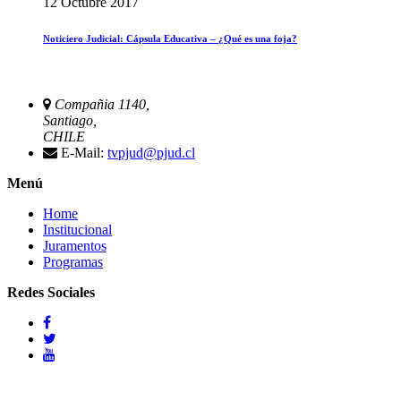
12 Octubre 2017
Noticiero Judicial: Cápsula Educativa – ¿Qué es una foja?
Compañia 1140,
Santiago,
CHILE
E-Mail:
tvpjud@pjud.cl
Menú
Home
Institucional
Juramentos
Programas
Redes Sociales