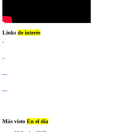
Links
de interés
Lenguaje Claro
Derechos Humanos
Igualdad de Género y No Discriminación
Igualdad de Género y No Discriminación
Más visto
En el día