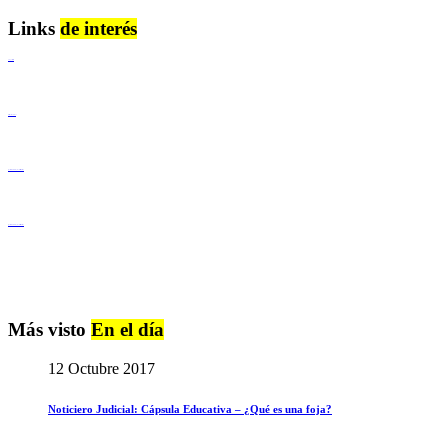
Links
de interés
Lenguaje Claro
Derechos Humanos
Igualdad de Género y No Discriminación
Igualdad de Género y No Discriminación
Más visto
En el día
12 Octubre 2017
Noticiero Judicial: Cápsula Educativa – ¿Qué es una foja?