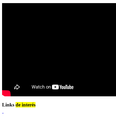
Links
de interés
Lenguaje Claro