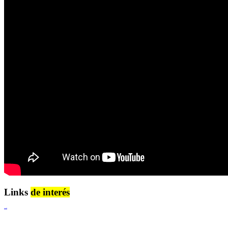
Links
de interés
Lenguaje Claro