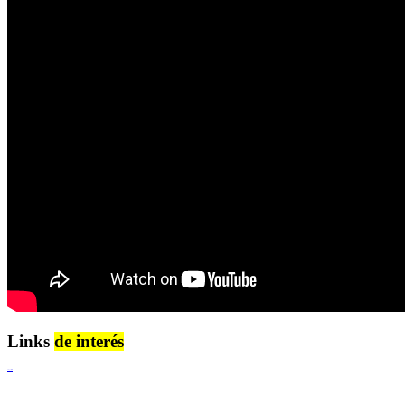
Links
de interés
Lenguaje Claro