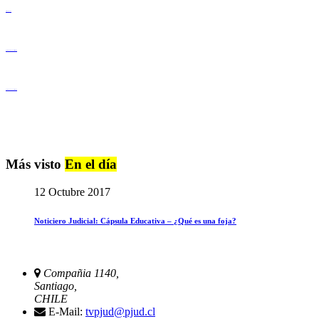
Derechos Humanos
Igualdad de Género y No Discriminación
Igualdad de Género y No Discriminación
Más visto
En el día
12 Octubre 2017
Noticiero Judicial: Cápsula Educativa – ¿Qué es una foja?
Compañia 1140,
Santiago,
CHILE
E-Mail:
tvpjud@pjud.cl