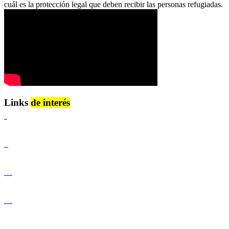
cuál es la protección legal que deben recibir las personas refugiadas.
Links
de interés
Lenguaje Claro
Derechos Humanos
Igualdad de Género y No Discriminación
Igualdad de Género y No Discriminación