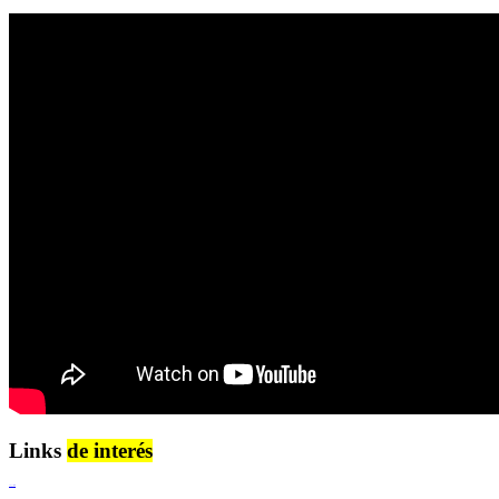
Links
de interés
Lenguaje Claro