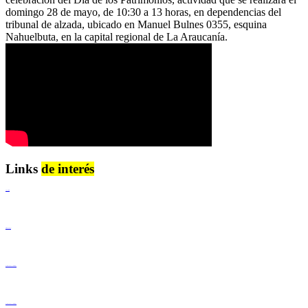
domingo 28 de mayo, de 10:30 a 13 horas, en dependencias del
tribunal de alzada, ubicado en Manuel Bulnes 0355, esquina
Nahuelbuta, en la capital regional de La Araucanía.
Links
de interés
Lenguaje Claro
Derechos Humanos
Igualdad de Género y No Discriminación
Igualdad de Género y No Discriminación