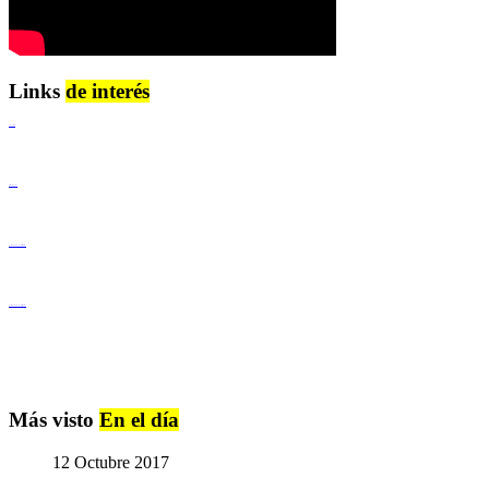
Links
de interés
Lenguaje Claro
Derechos Humanos
Igualdad de Género y No Discriminación
Igualdad de Género y No Discriminación
Más visto
En el día
12 Octubre 2017